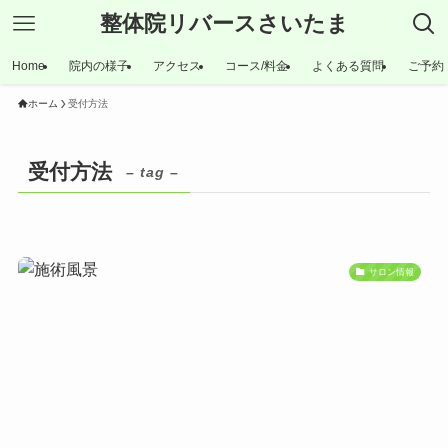
整体院リバースさいたま
Home
院内の様子
アクセス
コース/料金
よくある質問
ご予約
ホーム
受付方法
受付方法
– tag –
サロン情報