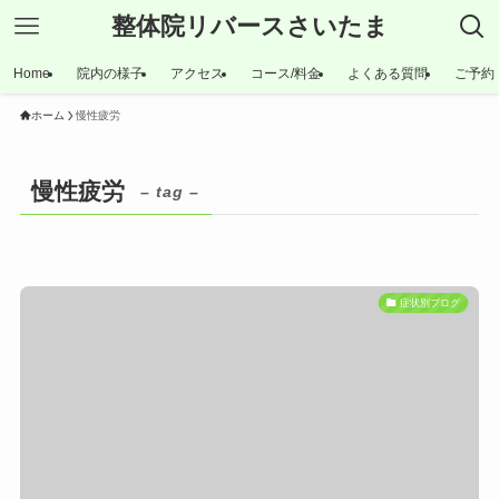
整体院リバースさいたま
Home
院内の様子
アクセス
コース/料金
よくある質問
ご予約
ホーム
慢性疲労
慢性疲労
– tag –
症状別ブログ